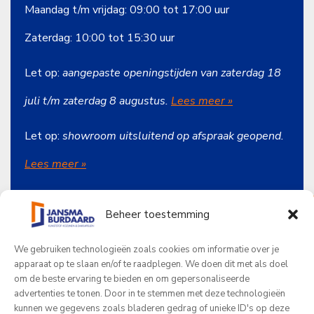
Maandag t/m vrijdag: 09:00 tot 17:00 uur
Zaterdag: 10:00 tot 15:30 uur
Let op:
aangepaste openingstijden van zaterdag 18
juli t/m zaterdag 8 augustus.
Lees meer »
Let op:
showroom uitsluitend op afspraak geopend.
Lees meer
»
Beheer toestemming
Onze producten
We gebruiken technologieën zoals cookies om informatie over je
Jansma Burdaard
apparaat op te slaan en/of te raadplegen. We doen dit met als doel
om de beste ervaring te bieden en om gepersonaliseerde
Beoordelingen
advertenties te tonen. Door in te stemmen met deze technologieën
kunnen we gegevens zoals bladeren gedrag of unieke ID's op deze