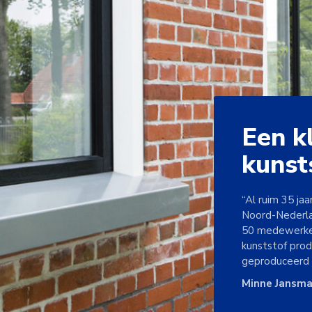
Een k
kunst
“Al ruim 35 jaa
Noord-Nederla
50 medewerker
kunststof prod
geproduceerd 
Minne Jansma