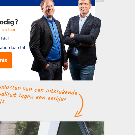
odig?
 u klaar
 553
aburdaard.nl
nis
ucten van een uitstekende kwaliteit tegen een eerlijke
js.