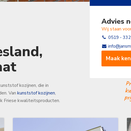
Advies n
Wij staan voor
0519 - 332
esland,
info@jansm
Maak ken
aat
Prod
nststof kozijnen, die in
rden. Van
kunststof kozijnen
,
pri
uk Friese kwaliteitsproducten.