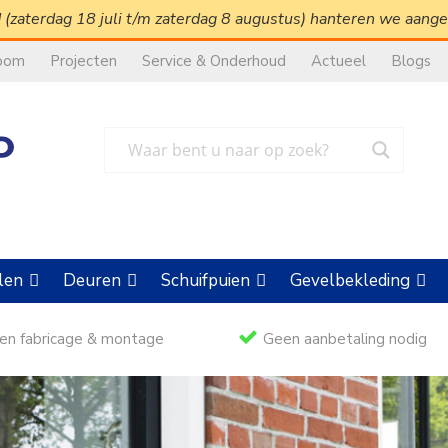
 (zaterdag 18 juli t/m zaterdag 8 augustus) hanteren we aang
oom
Projecten
Service & Onderhoud
Actueel
Blogs
len
Deuren
Schuifpuien
Gevelbekleding
en fabricage & montage
Geen aanbetaling nodig