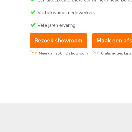
Een uitgebreide showroom in het Friese Burd
Vakbekwame medewerkers
Vele jaren ervaring
Bezoek showroom
Maak een af
Meer dan 250m2 showroom
Gratis advies bij u