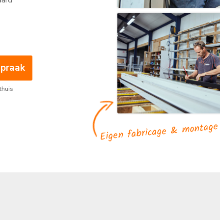
aard
spraak
 thuis
Eigen fabricage & montage