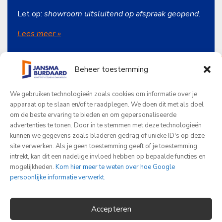
Let op:
showroom uitsluitend op afspraak geopend.
Lees meer
»
Beheer toestemming
Onze producten
We gebruiken technologieën zoals cookies om informatie over je
Jansma Burdaard
apparaat op te slaan en/of te raadplegen. We doen dit met als doel
om de beste ervaring te bieden en om gepersonaliseerde
Beoordelingen
advertenties te tonen. Door in te stemmen met deze technologieën
kunnen we gegevens zoals bladeren gedrag of unieke ID's op deze
site verwerken. Als je geen toestemming geeft of je toestemming
Word jij onze nieuwe collega?
intrekt, kan dit een nadelige invloed hebben op bepaalde functies en
© 2026 - Jansma Burdaard
mogelijkheden.
Kom hier meer te weten over hoe Google
Wij hebben het razend druk en zoeken op
persoonlijke informatie verwerkt.
korte termijn versterking in de productie en
Algemene voorwaarden
montage.
Privacybeleid
Accepteren
Cookiebeleid