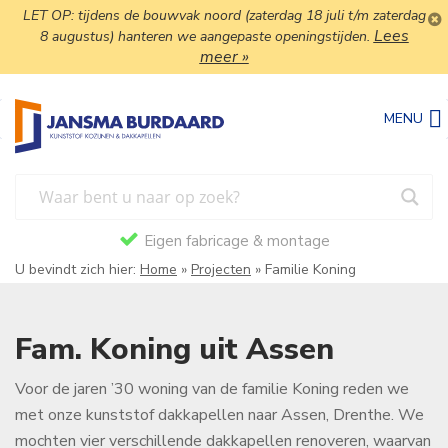
LET OP: tijdens de bouwvak noord (zaterdag 18 juli t/m zaterdag
Lees
8 augustus) hanteren we aangepaste openingstijden.
meer »
MENU
Eigen fabricage & montage
U bevindt zich hier:
Home
»
Projecten
»
Familie Koning
Fam. Koning uit Assen
Voor de jaren ’30 woning van de familie Koning reden we
met onze kunststof dakkapellen naar Assen, Drenthe. We
mochten vier verschillende dakkapellen renoveren, waarvan