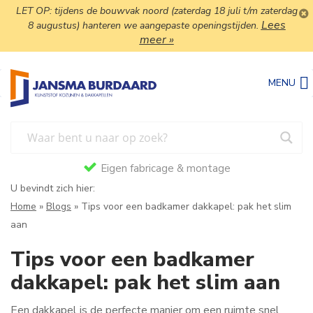
LET OP: tijdens de bouwvak noord (zaterdag 18 juli t/m zaterdag
Lees
8 augustus) hanteren we aangepaste openingstijden.
meer »
MENU
Eigen fabricage & montage
U bevindt zich hier:
Home
»
Blogs
»
Tips voor een badkamer dakkapel: pak het slim
aan
Tips voor een badkamer
dakkapel: pak het slim aan
Een dakkapel is de perfecte manier om een ruimte snel