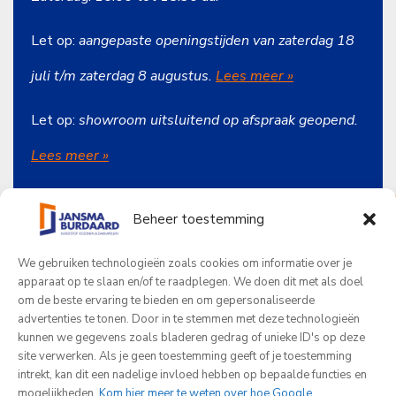
Let op:
aangepaste openingstijden van zaterdag 18
juli t/m zaterdag 8 augustus.
Lees meer »
Let op:
showroom uitsluitend op afspraak geopend.
Lees meer
»
Beheer toestemming
Onze producten
We gebruiken technologieën zoals cookies om informatie over je
Jansma Burdaard
apparaat op te slaan en/of te raadplegen. We doen dit met als doel
om de beste ervaring te bieden en om gepersonaliseerde
Beoordelingen
advertenties te tonen. Door in te stemmen met deze technologieën
kunnen we gegevens zoals bladeren gedrag of unieke ID's op deze
site verwerken. Als je geen toestemming geeft of je toestemming
Word jij onze nieuwe collega?
intrekt, kan dit een nadelige invloed hebben op bepaalde functies en
© 2026 - Jansma Burdaard
mogelijkheden.
Kom hier meer te weten over hoe Google