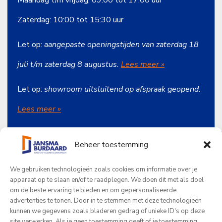
Zaterdag: 10:00 tot 15:30 uur
Let op:
aangepaste openingstijden van zaterdag 18
juli t/m zaterdag 8 augustus.
Lees meer »
Let op:
showroom uitsluitend op afspraak geopend.
Lees meer
»
Beheer toestemming
Onze producten
We gebruiken technologieën zoals cookies om informatie over je
Jansma Burdaard
apparaat op te slaan en/of te raadplegen. We doen dit met als doel
om de beste ervaring te bieden en om gepersonaliseerde
Beoordelingen
advertenties te tonen. Door in te stemmen met deze technologieën
kunnen we gegevens zoals bladeren gedrag of unieke ID's op deze
site verwerken. Als je geen toestemming geeft of je toestemming